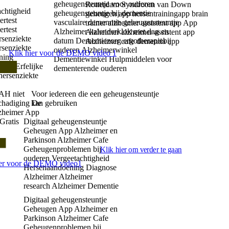
geheugensteuntje voor ouderen
Rotterdam
Syndroom van Down
achtigheid
geheugensteuntje bij dementie
geheugen app
hersentrainingapp
brain
rtest
vasculaire demenntie
geheugensteuntje
trainer
alzheimer assistent app
App
rtest
Alzheimer
kalenderklok met dag en
Alzheimer
alzheimer assistent app
senziekte
datum
Dementiezorg
ergotherapiebij
Alzheimer cafe
dementia app
senziekte
ouderen
Alzheimerwinkel
Klik hier voor de DEMO video 1
ning
Dementiewinkel
Hulpmiddelen voor
ning
Erfelijke
dementerende ouderen
 hersenziekte
AH niet
Voor iedereen die een geheugensteuntje
chadiging
kan gebruiken
De
zheimer App
Gratis
Digitaal geheugensteuntje
Geheugen App
Alzheimer en
Parkinson
Alzheimer Cafe
Geheugenproblemen bij
Klik hier om verder te gaan
ouderen
Vergeetachtigheid
ier voor de DEMO video1
Hersenaandoening
Diagnose
Alzheimer
Alzheimer
research
Alzheimer Dementie
Digitaal geheugensteuntje
Geheugen App
Alzheimer en
Parkinson
Alzheimer Cafe
Geheugenproblemen bij