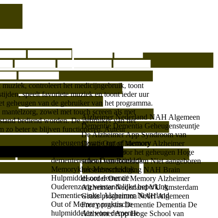
Alzheimer Nederland
NAH Algemeen
Dementie
Dementia
Geheugensteuntje
De Alzheimer App
Syndroom van
geheugensteuntje out of memory
Down
Out of Memory Alzheimer
Kalenderklok
Klok voor
wandelstok voor het geheugen
Hoge
dementerenden
Dementieklok
school van Rotterdam
Niet aangeboren
Memoryklok Memorieklok
hersenbeschadiging NAH
Brain
Hulpmiddel oor dementie
disorder
Out of Memory Alzheimer
Ouderenzorg
verstandelijke beperking
Alzheimer Nederland
VU Amsterdam
Dementiewinkel
Alzheimer Nederland
Gratis programma
NAH Algemeen
Out of Memory
praktische
Free program
Dementie
Dementia
De
hulpmiddelen voor dementie
Alzheimer App
Hoge School van